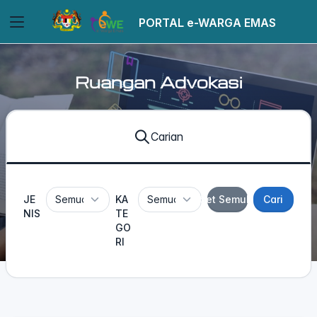
PORTAL e-WARGA EMAS
Ruangan Advokasi
Carian
JE
KA
Set Semula
Cari
NIS
TE
GO
RI