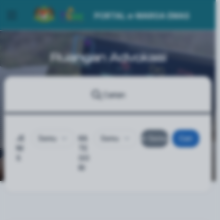
PORTAL e-WARGA EMAS
Ruangan Advokasi
Carian
JE
KA
Set Semula
Cari
NI
TE
S
GO
RI