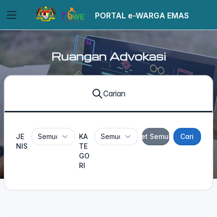
PORTAL e-WARGA EMAS
Ruangan Advokasi
Carian
JE
KA
Set Semula
Cari
NIS
TE
GO
RI